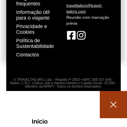
frequentes
traveltailors@travel-
tailors.com
Informação útil
para o viajante
Reunião com marcação
prévia
Privacidade e
Cookies
Política de
Sustentabilidade
Contactos
© TRAVELTAILORS, Lda. - Registo nº 2852 • NIPC 509 327 648 -
Matric. C.R.C. Lisboa, sob o mesmo número • Capital Social: 25.000 -
Membro da APAVT - Todos os direitos reservados.
Início