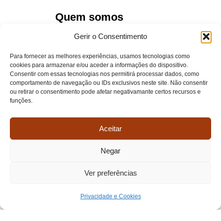
Quem somos
Gerir o Consentimento
Viagens
Para fornecer as melhores experiências, usamos tecnologias como
cookies para armazenar e/ou aceder a informações do dispositivo.
Portugal
Consentir com essas tecnologias nos permitirá processar dados, como
comportamento de navegação ou IDs exclusivos neste site. Não consentir
ou retirar o consentimento pode afetar negativamante certos recursos e
Testemunhos
funções.
Portal do Cliente
Aceitar
NEWSLETTERS
Negar
Ver preferências
Pedido de viagem
Privacidade e Cookies
Contactos