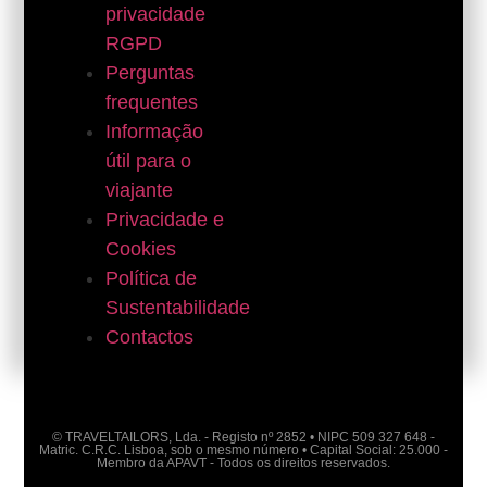
privacidade
RGPD
Perguntas
frequentes
Informação
útil para o
viajante
Privacidade e
Cookies
Política de
Sustentabilidade
Contactos
© TRAVELTAILORS, Lda. - Registo nº 2852 • NIPC 509 327 648 -
Matric. C.R.C. Lisboa, sob o mesmo número • Capital Social: 25.000 -
Membro da APAVT - Todos os direitos reservados.