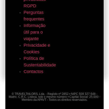
RGPD
Perguntas
frequentes
Informação
útil para o
viajante
Privacidade e
Cookies
Política de
Sustentabilidade
Contactos
© TRAVELTAILORS, Lda. - Registo nº 2852 • NIPC 509 327 648 -
Matric. C.R.C. Lisboa, sob o mesmo número • Capital Social: 25.000 -
Membro da APAVT - Todos os direitos reservados.